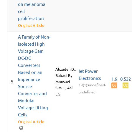
on melanoma
cell
proliferation
Original Article
A Family of Non-
Isolated High
Voltage Gain
DC-DC
Converters
Alizadeh D.,
Iet Power
Based on an
Babaei E.,
Electronics
1.9
0.532
Impedance
5
Mousavi
19(1):undefined-
Q3
Q2
Source
S.M.J., Asl
undefined
Converter and
E.S.
Modular
Voltage Lifting
Cells
Original Article