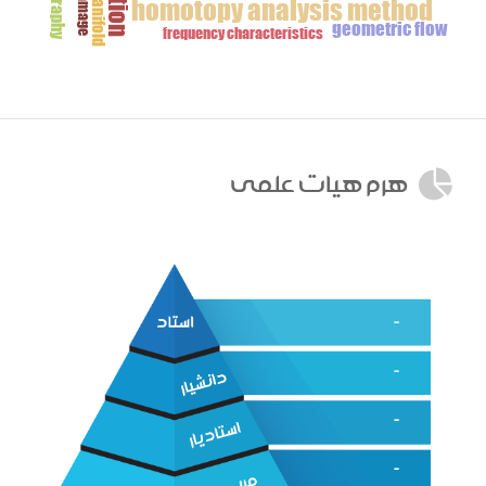
homotopy analysis method
geometric flow
frequency characteristics
هرم هيات علمي
-
-
-
-