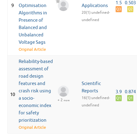
1.5
0.503
9
Optimisation
Applications
Q3
Q2
Algorithms in
20(1):undefined-
Presence of
undefined
Balanced and
Unbalanced
Voltage Sags
Original Article
Reliability-based
assessment of
road design
features and
Scientific
crash risk using
Reports
3.9
0.874
10
a socio-
16(1):undefined-
Q1
Q1
+ 2
more
economic index
undefined
for safety
prioritization
Original Article