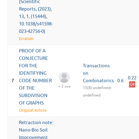
(Scientific
Reports, (2023),
13, 1, (15444),
10.1038/s41598-
023-42756-0)
Erratum
PROOF OF A
CONJECTURE
FOR THE
Transactions
IDENTIFYING
on
0.22
7
CODE NUMBER
Combinatorics
0.6
Q4
+ 2
more
OF THE
15(4):undefined-
SUBDIVISION
undefined
OF GRAPHS
Original Article
Retraction note:
Nano-Bio Soil
Improvement