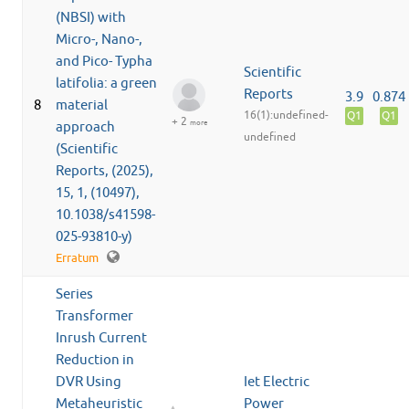
(NBSI) with
Micro-, Nano-,
and Pico- Typha
Scientific
latifolia: a green
Reports
3.9
0.874
8
material
16(1):undefined-
Q1
Q1
+ 2
more
approach
undefined
(Scientific
Reports, (2025),
15, 1, (10497),
10.1038/s41598-
025-93810-y)
Erratum
Series
Transformer
Inrush Current
Reduction in
DVR Using
Iet Electric
Metaheuristic
Power