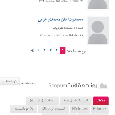
۳۳
H-Index:
مقالات:
۱۵۲
استنادات:
۳۳۰۶
محمدرضا خان محمدی خرمی
استاد دانشکده علوم پایه
۲۷
H-Index:
مقالات:
۱۳۳
استنادات:
۲۲۰۶
۴
۳
۲
۱
برو به صفحه:
خوداستنادی
عدم محاسبه:
روند مقالات
Scopus
مقالات
استنادات
استنادات
(سال چاپ)
(سال استناد)
استناد به ازای مقاله
% خوداستنادی
H5-Index
H-Index