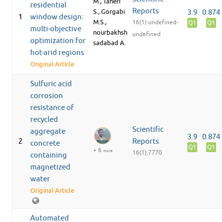
M., Taheri
residential
Reports
S., Gorgabi
3.9
0.874
1
window design:
M.S.,
16(1):undefined-
Q1
Q1
multi-objective
nourbakhsh
undefined
optimization for
sadabad A.
hot-arid regions
Original Article
Sulfuric acid
corrosion
resistance of
recycled
Scientific
aggregate
3.9
0.874
2
Reports
concrete
Q1
Q1
+ 6
more
16(1),7770
containing
magnetized
water
Original Article
Automated