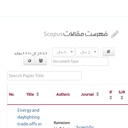
فهرست مقالات
Scopus
از سال
تا سال
۱
تا
۱۰
از کل
۶۷۸۱
مقاله
IF
SJR
No.
Title
Authors
Journal
Energy and
daylighting
Ramezani
trade-offs in
Scientific