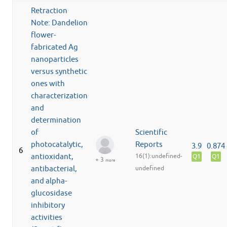
Retraction
Note: Dandelion
flower-
fabricated Ag
nanoparticles
versus synthetic
ones with
characterization
and
determination
of
Scientific
photocatalytic,
Reports
3.9
0.874
6
antioxidant,
16(1):undefined-
Q1
Q1
+ 3
more
antibacterial,
undefined
and alpha-
glucosidase
inhibitory
activities