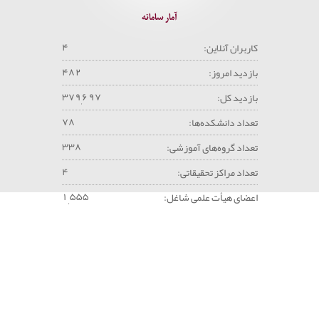
آمار سامانه
۴
کاربران آنلاین:
۴
۸
۲
بازدید امروز:
۳
۷
۹
۶
۹
۷
بازدید کل:
,
۷
۸
تعداد دانشکده‌ها:
۳
۳
۸
تعداد گروه‌های آموزشی:
۴
تعداد مراکز تحقیقاتی:
۱
۵
۵
۵
اعضای هیأت علمی شاغل:
,