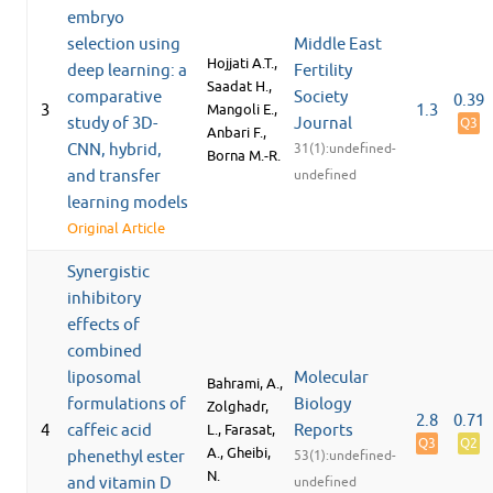
embryo
selection using
Middle East
Hojjati A.T.,
deep learning: a
Fertility
Saadat H.,
comparative
Society
0.39
3
Mangoli E.,
1.3
study of 3D-
Journal
Q3
Anbari F.,
CNN, hybrid,
31(1):undefined-
Borna M.-R.
and transfer
undefined
learning models
Original Article
Synergistic
inhibitory
effects of
combined
liposomal
Molecular
Bahrami, A.,
formulations of
Biology
Zolghadr,
2.8
0.71
4
caffeic acid
L., Farasat,
Reports
Q3
Q2
A., Gheibi,
phenethyl ester
53(1):undefined-
N.
and vitamin D
undefined